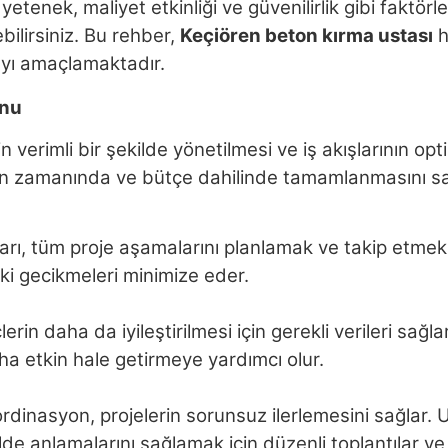
etenek, maliyet etkinliği ve güvenilirlik gibi faktörl
ilirsiniz. Bu rehber,
Keçiören beton kırma ustası
h
ayı amaçlamaktadır.
onu
rin verimli bir şekilde yönetilmesi ve iş akışlarının 
erin zamanında ve bütçe dahilinde tamamlanmasını sa
rı, tüm proje aşamalarını planlamak ve takip etmek için
ki gecikmeleri minimize eder.
çlerin daha da iyileştirilmesi için gerekli verileri sağ
ha etkin hale getirmeye yardımcı olur.
ordinasyon, projelerin sorunsuz ilerlemesini sağlar. U
ilde anlamalarını sağlamak için düzenli toplantılar v