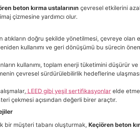
ören beton kırma ustalarının
çevresel etkilerini az
imaj çizmesine yardımcı olur.
n atıkların doğru şekilde yönetilmesi, çevreye olan e
ı, yeniden kullanımı ve geri dönüşümü bu sürecin öneml
anların kullanımı, toplam enerji tüketimini düşürür ve
nin çevresel sürdürülebilirlik hedeflerine ulaşması
alışmalar,
LEED gibi yeşil sertifikasyonlar
elde etmeye
eri çekmesi açısından değerli birer araçtır.
jiler
k bir müşteri tabanı oluşturmak,
Keçiören beton kı