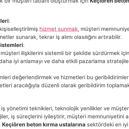
k bir müşteri tabanı oluşturmak için
Keçiören beton
leri
:
işiselleştirilmiş
hizmet sunmak
, müşteri memnuniyeti
tler sunarak, tekrar iş alımı olasılığını artırabilir.
Sistemleri
:
müşteri ilişkilerini sistemli bir şekilde sürdürmek i
 daha iyi anlamayı ve daha etkili pazarlama stratejiler
mleri değerlendirmek ve hizmetleri bu geribildirimler
eri aracılığıyla düzenli olarak geribildirim toplamak
iş yönetimi teknikleri, teknolojik yenilikler ve müşt
jiler, iş süreçlerini iyileştirir, müşteri memnuniyetini 
,
Keçiören beton kırma ustalarına
sektördeki en iyi 